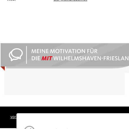
vorstand@mit-whv.de
| Kontakt |
Impressum
|
Datenschutz
|
SocialMedia Datenschutz