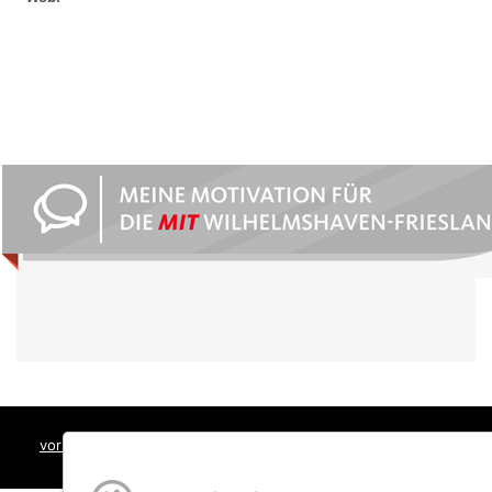
vorstand@mit-whv.de
| Kontakt |
Impressum
|
Datenschutz
|
SocialMedia Datenschutz